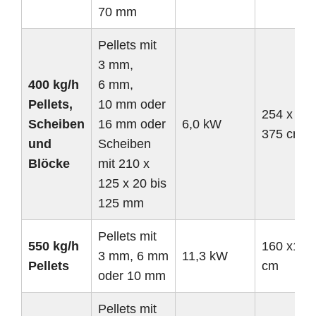
70 mm
Pellets mit
3 mm,
400 kg/h
6 mm,
Pellets,
10 mm oder
254 x 110
Scheiben
16 mm oder
6,0 kW
375 cm
und
Scheiben
Blöcke
mit 210 x
125 x 20 bis
125 mm
Pellets mit
550 kg/h
160 x150
3 mm, 6 mm
11,3 kW
Pellets
cm
oder 10 mm
Pellets mit