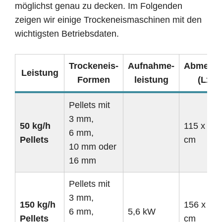
möglichst genau zu decken. Im Folgenden
zeigen wir einige Trockeneismaschinen mit den
wichtigsten Betriebsdaten.
Trockeneis-
Aufnahme-
Abmess
Leistung
Formen
leistung
(LxBx
Pellets mit
3 mm,
50 kg/h
115 x 60 
6 mm,
Pellets
cm
10 mm oder
16 mm
Pellets mit
3 mm,
150 kg/h
156 x 80 
6 mm,
5,6 kW
Pellets
cm